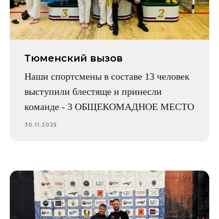
© 2025 СВЕРДЛОВСКАЯ ОБЛАСТНАЯ
ФЕДЕРАЦИЯ КЛАССИЧЕСКОГО
Тюменский вызов
ТХЭКВОНДО ЧАНГ-ХОН (ICTF)
+7 (912) 040 69 58
Наши спортсмены в составе 13 человек
info@tkd66.ru
выступили блестяще и принесли
Политика конфиденциальности
команде - 3 ОБЩЕКОМАДНОЕ МЕСТО
сайта
Сайт сделали МЫ С
30.11.2025
КОТОМ
Наверх